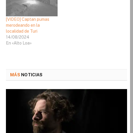
[VIDEO] Captan pumas
merodeando en la
localidad de Turi
14/08/2024
En «Alto Loa»
MÁS
NOTICIAS