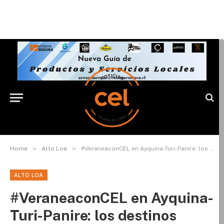
»
»
Home
Alto Loa
#VeraneaconCEL en Ayquina-Turi-Panire: los destinos ocultos del desierto
ALTO LOA
#VeraneaconCEL en Ayquina-
Turi-Panire: los destinos