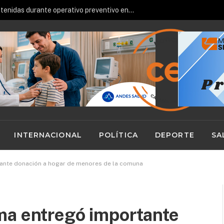
re toma fuerza con alianza institucional
INTERNACIONAL
POLÍTICA
DEPORTE
SA
tante donación a hogar de menores de la comuna
ma entregó importante