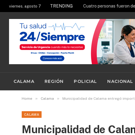
TRENDING
Ruta Patrimonial del Salit
viernes, agosto 7
CALAMA
REGIÓN
POLICIAL
NACIONAL
»
»
Home
Calama
Municipalidad de Calama entregó impor
CALAMA
Municipalidad de Cala