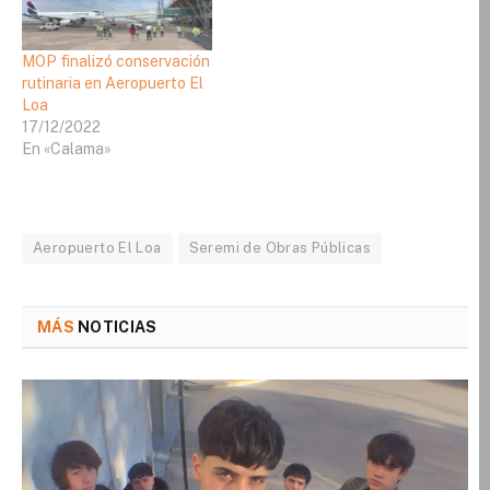
MOP finalizó conservación
rutinaria en Aeropuerto El
Loa
17/12/2022
En «Calama»
Aeropuerto El Loa
Seremi de Obras Públicas
MÁS
NOTICIAS