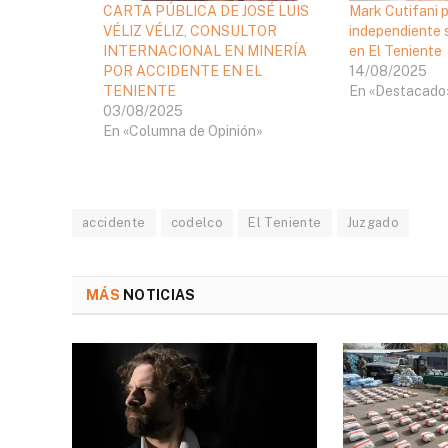
CARTA PÚBLICA DE JOSÉ LUIS
Mark Cutifani p
VÉLIZ VÉLIZ, CONSULTOR
independiente 
INTERNACIONAL EN MINERÍA
en El Teniente
POR ACCIDENTE EN EL
14/08/2025
TENIENTE
En «Destacado
03/08/2025
En «Columna de Opinión»
accidente
codelco
El Teniente
Juzgado
MÁS
NOTICIAS