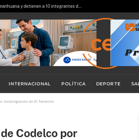
Alerta en Calama y SPA ante posibles precipitaciones: podrían caer hasta 24 y 30mm
INTERNACIONAL
POLÍTICA
DEPORTE
SA
 investigación en El Teniente
 de Codelco por