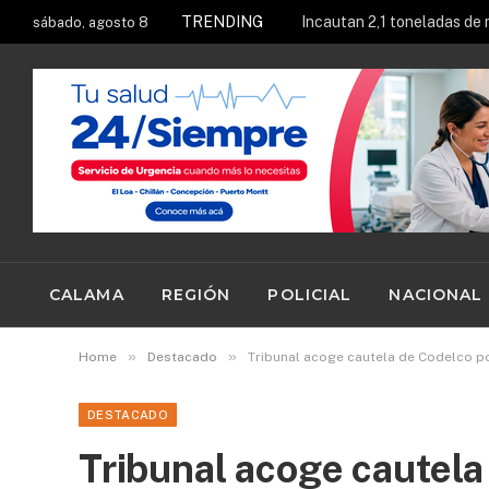
TRENDING
sábado, agosto 8
CALAMA
REGIÓN
POLICIAL
NACIONAL
»
»
Home
Destacado
Tribunal acoge cautela de Codelco por
DESTACADO
Tribunal acoge cautela