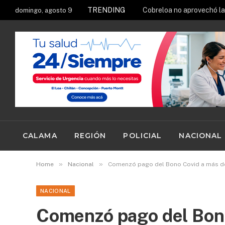
TRENDING
Cobreloa no aprovechó la 
domingo, agosto 9
CALAMA
REGIÓN
POLICIAL
NACIONAL
»
»
Home
Nacional
Comenzó pago del Bono Covid a más de 
NACIONAL
Comenzó pago del Bono