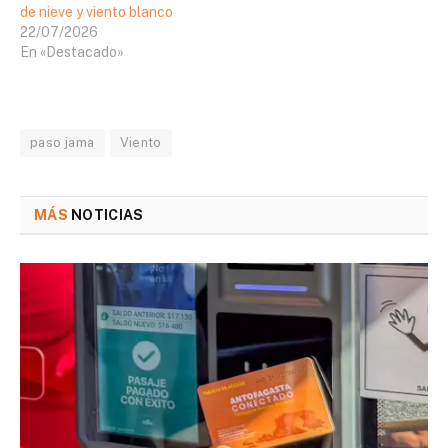
de nieve y viento blanco
22/07/2026
En «Destacado»
paso jama
Viento
MÁS
NOTICIAS