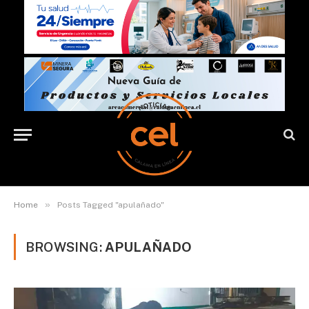
»
Home
Posts Tagged "apulañado"
BROWSING:
APULAÑADO